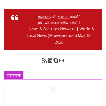
#Mouny
और
#Disha
चर्चाओं में
pic.twitter.com/jPwbuSVIi7
— News & Features Network | World &
Local News (@newsnetmzn)
May 15,
2026
RSS Feed
LinkedIn
Skype
Mail
पाठकनामा