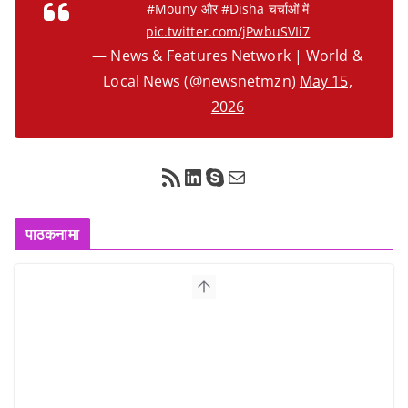
#Mouny
और
#Disha
चर्चाओं में
pic.twitter.com/jPwbuSVIi7
— News & Features Network | World &
Local News (@newsnetmzn)
May 15,
2026
RSS Feed
LinkedIn
Skype
Mail
पाठकनामा