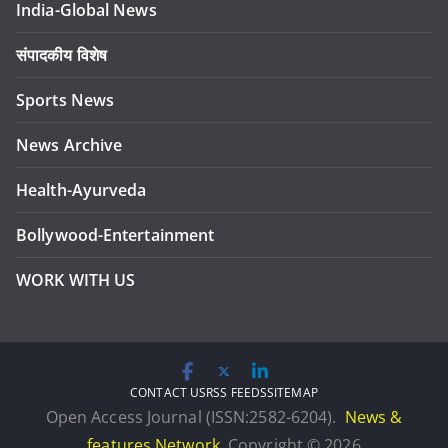
India-Global News
संपादकीय विशेष
Sports News
News Archive
Health-Ayurveda
Bollywood-Entertainment
WORK WITH US
CONTACT US
RSS FEEDS
SITEMAP
Open Access Journal (ISSN:2582-6204).
News &
features Network
. Copyright © 2026