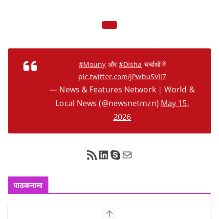
#Mouny
और
#Disha
चर्चाओं में
pic.twitter.com/jPwbuSVIi7
— News & Features Network | World &
Local News (@newsnetmzn)
May 15,
2026
RSS Feed
LinkedIn
Skype
Mail
पाठकनामा