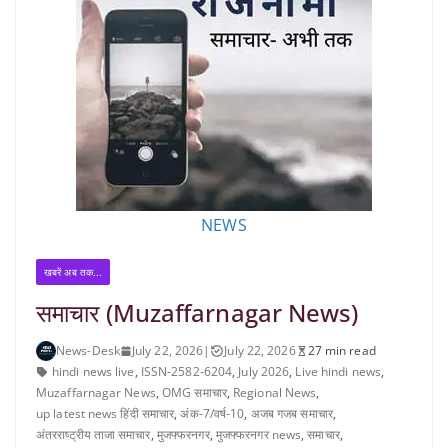
NEWS
खबरें अब तक...
समाचार (Muzaffarnagar News)
News-Desk
July 22, 2026
|
July 22, 2026
27 min read
hindi news live
,
ISSN-2582-6204
,
July 2026
,
Live hindi news
,
Muzaffarnagar News
,
OMG समाचार
,
Regional News
,
up latest news हिंदी समाचार
,
अंक-7/वर्ष-10
,
अजब गजब समाचार
,
अंतरराष्ट्रीय ताजा समाचार
,
मुजफ्फरनगर
,
मुजफ्फरनगर news
,
समाचार
,