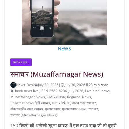
NEWS
खबरें अब तक...
समाचार (Muzaffarnagar News)
News-Desk
July 30, 2026
|
July 30, 2026
23 min read
hindi news live
,
ISSN-2582-6204
,
July 2026
,
Live hindi news
,
Muzaffarnagar News
,
OMG समाचार
,
Regional News
,
up latest news हिंदी समाचार
,
अंक-7/वर्ष-10
,
अजब गजब समाचार
,
अंतरराष्ट्रीय ताजा समाचार
,
मुजफ्फरनगर
,
मुजफ्फरनगर news
,
समाचार
,
समाचार (Muzaffarnagar News)
150 किलो की अनोखी ‘झूला कांवड़’ में एक तरफ दादा जी तो दूसरी