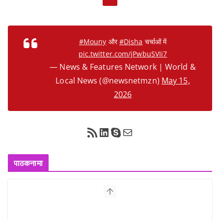
#Mouny
और
#Disha
चर्चाओं में
pic.twitter.com/jPwbuSVIi7
— News & Features Network | World &
Local News (@newsnetmzn)
May 15,
2026
RSS Feed
LinkedIn
Skype
Mail
पाठकनामा