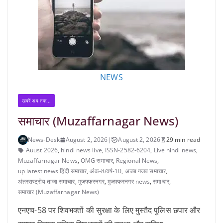
NEWS
खबरें अब तक...
समाचार (Muzaffarnagar News)
News-Desk
August 2, 2026
|
August 2, 2026
29 min read
Auust 2026
,
hindi news live
,
ISSN-2582-6204
,
Live hindi news
,
Muzaffarnagar News
,
OMG समाचार
,
Regional News
,
up latest news हिंदी समाचार
,
अंक-8/वर्ष-10
,
अजब गजब समाचार
,
अंतरराष्ट्रीय ताजा समाचार
,
मुजफ्फरनगर
,
मुजफ्फरनगर news
,
समाचार
,
समाचार (Muzaffarnagar News)
एनएच-58 पर शिवभक्तों की सुरक्षा के लिए मुस्तैद पुलिस छपार और