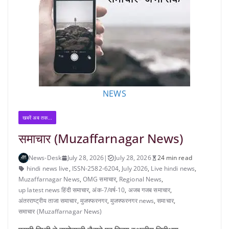
NEWS
खबरें अब तक...
समाचार (Muzaffarnagar News)
News-Desk
July 28, 2026
|
July 28, 2026
24 min read
hindi news live
,
ISSN-2582-6204
,
July 2026
,
Live hindi news
,
Muzaffarnagar News
,
OMG समाचार
,
Regional News
,
up latest news हिंदी समाचार
,
अंक-7/वर्ष-10
,
अजब गजब समाचार
,
अंतरराष्ट्रीय ताजा समाचार
,
मुजफ्फरनगर
,
मुजफ्फरनगर news
,
समाचार
,
समाचार (Muzaffarnagar News)