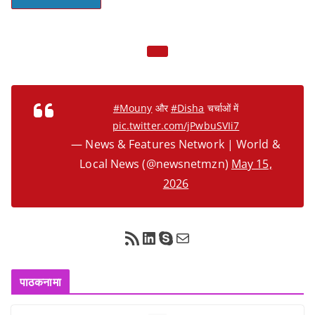
#Mouny
और
#Disha
चर्चाओं में
pic.twitter.com/jPwbuSVIi7
— News & Features Network | World &
Local News (@newsnetmzn)
May 15,
2026
RSS Feed
LinkedIn
Skype
Mail
पाठकनामा