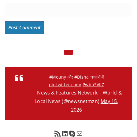
#Mouny
और
#Disha
चर्चाओं में
pic.twitter.com/jPwbuSVIi7
— News & Features Network | World &
Local News (@newsnetmzn)
May 15,
2026
RSS Feed
LinkedIn
Skype
Mail