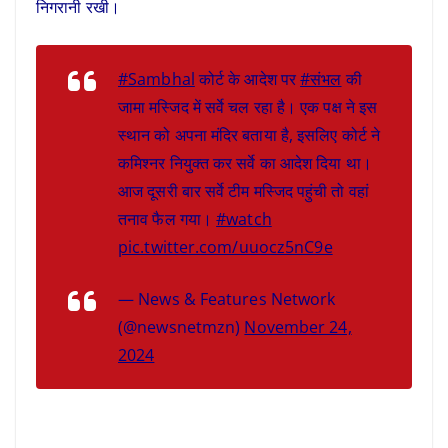
निगरानी रखी।
#Sambhal
कोर्ट के आदेश पर
#संभल
की
जामा मस्जिद में सर्वे चल रहा है। एक पक्ष ने इस
स्थान को अपना मंदिर बताया है, इसलिए कोर्ट ने
कमिश्नर नियुक्त कर सर्वे का आदेश दिया था।
आज दूसरी बार सर्वे टीम मस्जिद पहुंची तो वहां
तनाव फैल गया।
#watch
pic.twitter.com/uuocz5nC9e
— News & Features Network
(@newsnetmzn)
November 24,
2024