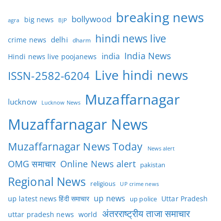
breaking news
bollywood
big news
BJP
agra
hindi news live
delhi
crime news
dharm
India News
india
Hindi news live poojanews
Live hindi news
ISSN-2582-6204
Muzaffarnagar
lucknow
Lucknow News
Muzaffarnagar News
Muzaffarnagar News Today
News alert
OMG समाचार
Online News alert
pakistan
Regional News
religious
UP crime news
up news
Uttar Pradesh
up latest news हिंदी समाचार
up police
अंतरराष्ट्रीय ताजा समाचार
uttar pradesh news
world