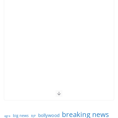
breaking news
bollywood
big news
BJP
agra