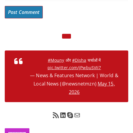
#Mouny
और
#Disha
चर्चाओं में
pic.twitter.com/jPwbuSVIi7
— News & Features Network | World &
Local News (@newsnetmzn)
May 15,
2026
RSS Feed
LinkedIn
Skype
Mail