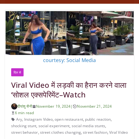
courtesy: Social Media
दिल से
Viral Video में लड़की का हैरान करने वाला
‘सोशल एक्सपेरिमेंट–Watch
दीपांशु सैनी
November 19, 2024
|
November 21, 2024
6 min read
Ary
,
Instagram Video
,
open restaurant
,
public reaction
,
shocking stunt
,
social experiment
,
social media stunts
,
street behavior
,
street clothes changing
,
street fashion
,
Viral Video