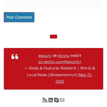
#Mouny
और
#Disha
चर्चाओं में
pic.twitter.com/jPwbuSVIi7
— News & Features Network | World &
Local News (@newsnetmzn)
May 15,
2026
RSS Feed
LinkedIn
Skype
Mail