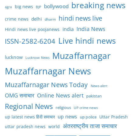
breaking news
bollywood
big news
BJP
agra
hindi news live
delhi
crime news
dharm
India News
india
Hindi news live poojanews
Live hindi news
ISSN-2582-6204
Muzaffarnagar
lucknow
Lucknow News
Muzaffarnagar News
Muzaffarnagar News Today
News alert
OMG समाचार
Online News alert
pakistan
Regional News
religious
UP crime news
up news
Uttar Pradesh
up latest news हिंदी समाचार
up police
अंतरराष्ट्रीय ताजा समाचार
uttar pradesh news
world