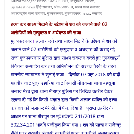
Muzaffarnagar News
,
OMG समाचार
,
Regional News
,
up latest news हिंदी समाचार
,
अंक-6/वर्ष-10
,
अजब गजब समाचार
,
अंतरराष्ट्रीय ताजा समाचार
,
मुजफ्फरनगर
,
मुजफ्फरनगर news
,
समाचार
हत्या कर साक्ष्य मिटाने के उद्देश्य से शव को जलाने वाले 02
आरोपियों को मृत्युदण्ड व अर्थदण्ड की सजा
मुजफ्फरनगर
।
हत्या करने तथा साक्ष्य मिटाने के उद्देश्य से शव को
जलाने वाले 02 आरोपियों को मृत्युदण्ड व अर्थदण्ड की कराई गई
सजा मुजफ्फरनगर पुलिस द्वारा साक्ष्य संकलन करते हुए गुणवत्तापूर्ण
विवेचना सम्पादित कर तथा अभियोजन की सशक्त पैरवी के तहत
माननीय न्यायालय ने सुनाई सज़ा। दिनांक 07 जून 2018 को वादी
महावीर जाट पुत्र डहारिया जाट निवासी मोडकलां थाना बहसुमा
जनपद मेरठ द्वारा थाना मीरापुर पुलिस पर लिखित तहरीर देकर
सूचना दी गई कि किसी अज्ञात द्वारा किसी अज्ञात व्यक्ति की हत्या
कर शव को जलाकर मेरे खेत में फेंक दिया है। प्राप्त तहरीर के
आधार पर थाना मीरापुर पर मु0अ0सं0 241/2018 धारा
302,34,201 भादवि पंजीकृत किया गया। शव की पहचान राजेन्द्र
सैनी पुत्र सुखबीर निवासी ककरौली थाना ककरौली, मुजफ्फरनगर