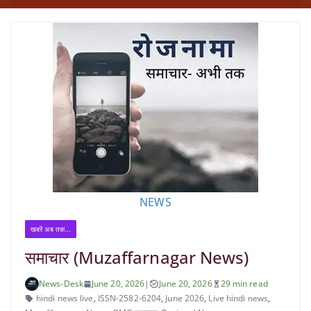
NEWS
खबरें अब तक...
समाचार (Muzaffarnagar News)
News-Desk
June 20, 2026
|
June 20, 2026
29 min read
hindi news live
,
ISSN-2582-6204
,
June 2026
,
Live hindi news
,