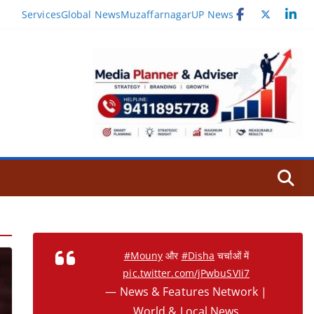
Services
Global News
Muzaffarnagar
UP News
#Mouny
और
#Disha
चर्चाओं में
pic.twitter.com/jPwbuSVIi7
— News & Features Network |
World & Local News