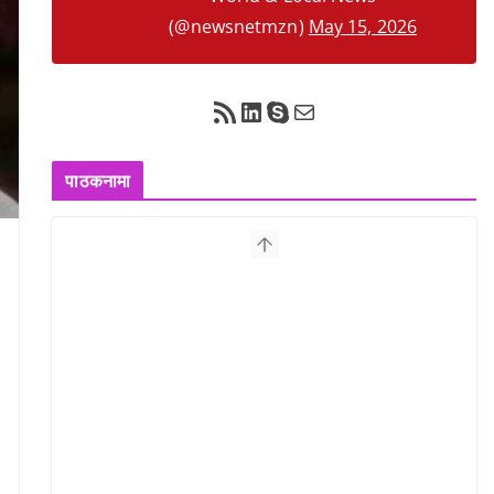
(@newsnetmzn)
May 15, 2026
RSS Feed
LinkedIn
Skype
Mail
पाठकनामा