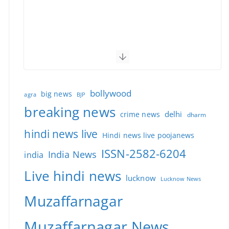
bollywood
big news
BJP
agra
breaking news
delhi
crime news
dharm
hindi news live
Hindi news live poojanews
ISSN-2582-6204
India News
india
Live hindi news
lucknow
Lucknow News
Muzaffarnagar
Muzaffarnagar News