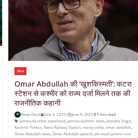
वैश्विक
Omar Abdullah की ‘खुशकिस्मती’: कटरा
स्टेशन से कश्मीर को राज्य दर्जा मिलने तक की
राजनीतिक कहानी
News-Desk
June 4, 2025
|
June 9, 2025
5 min read
Jammu Kashmir statehood
,
jammu-kashmir news
,
Jitendra Singh
,
Kashmir Politics
,
Katra Railway Station
,
manoj sinha
,
omar abdullah
,
Omar Abdullah news
,
Omar Abdullah speech
,
pm modi jammu visit