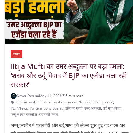
वैश्विक
Iltija Mufti का उमर अब्दुल्ला पर बड़ा हमला:
‘शराब और उर्दू विवाद में BJP का एजेंडा चला रही
सरकार’
News-Desk
May 11, 2026
5 min read
jammu-kashmir news
,
kashmir news
,
National Conference
,
PDP News
,
Political controversy
,
इल्तिजा मुफ्ती
,
उमर अब्दुल्ला
,
उर्दू भाषा विवाद
,
जम्मू कश्मीर राजनीति
,
शराबबंदी विवाद
जम्मू-कश्मीर में शराबबंदी और उर्दू भाषा को लेकर शुरू हुई यह बहस अब