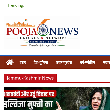
Skip
Trending:
to
content
शहर
देश-दुनिया
उत्तर प्रदेश
धर्म-ज्योतिष
स्टार
Jammu-Kashmir News